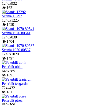
1240x932
1621
Scania 13292
1240x1225
1459
Scania 1970 80541
1240x839
1404
Scania 1970 80537
1240x1020
1497
Peterbilt ubhh
645x385
1691
Peterbilt teagardn
724x432
1811
Peterbilt ptsea
660x500