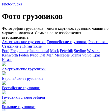
Photo-
trucks
Фото грузовиков
Фотографии грузовиков - много картинок грузовых машин по
маркам и моделям. Самые новые изображения
автотранспорта.
Американские грузовики
Европейские грузовики
Российские
Старинные
Гигантские
Ford
Freightliner
International
Mack
Peterbilt
Sterling
Western
Kenworth
Foden
Iveco
Daf
Man
Mercedes
Scania
Volvo
Краз
Камаз
Американские грузовики
Европейские грузовики
Российские грузовики
Грузовики с аэрографией
Большие грузовики