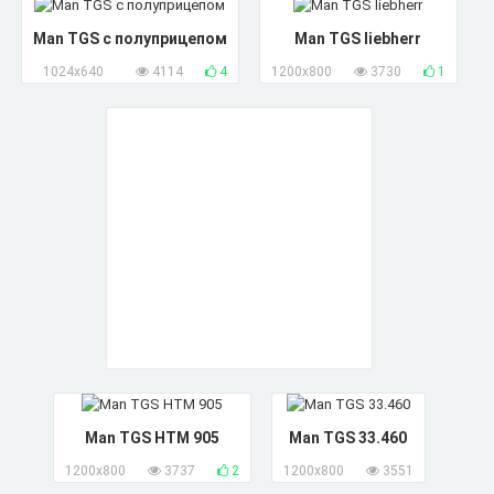
Man TGS с полуприцепом
Man TGS liebherr
1024x640
4114
4
1200x800
3730
1
Man TGS HTM 905
Man TGS 33.460
1200x800
3737
2
1200x800
3551