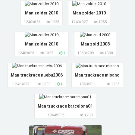
Man zolder 2010
Man zolder 2010
1240x826
1235
1240x827
1355
Man zolder 2010
Man zold 2008
1240x826
1322
1
1063x709
1330
Man truckrace nuebu2006
Man truckrace misano
1240x827
1238
1
1063x711
1235
Man truckrace barcelona01
1064x712
1230