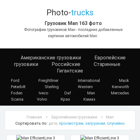
Photo-
trucks
Грузовик Man 163 фото
Фотографии грузовиков Ман - последние добавленные
картинки автомобилей Man.
Американские грузовики
Европейские
грузовики
Российские
Старинные
Гигантские
Ford
Freightliner
International
Mack
Peterbilt
Sterling
Western
Kenworth
Foden
Iveco
Daf
Man
Mercedes
Scania
Volvo
Краз
Камаз
Главная
Европейские грузовики
Man
Сортировать по:
дате,
просмотрам
,
загрузкам
,
случайно