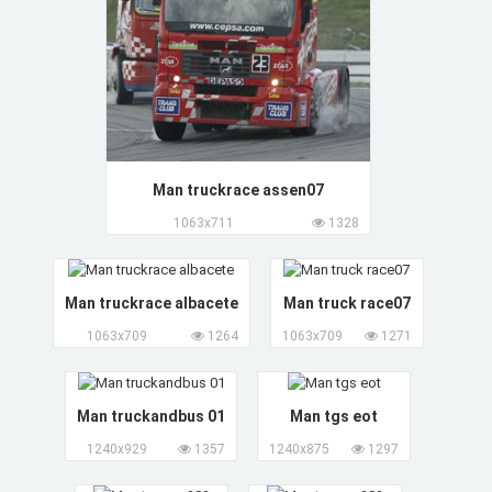
Man truckrace assen07
1063x711
1328
Man truckrace albacete
Man truck race07
1063x709
1264
1063x709
1271
Man truckandbus 01
Man tgs eot
1240x929
1357
1240x875
1297