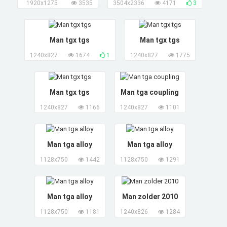
1920x1275
3535
3504x2336
4171
3
Man tgx tgs
Man tgx tgs
1240x827
1674
1
1240x827
1775
Man tgx tgs
Man tga coupling
1240x827
1166
1240x827
1101
Man tga alloy
Man tga alloy
1128x750
1442
1128x750
1291
Man tga alloy
Man zolder 2010
1128x750
1181
1240x826
1284