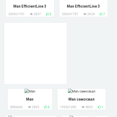
Man EfficientLine 3
Man EfficientLine 3
2560x1707
2837
5
2560x1707
2624
7
Man
Man самосвал
888x666
2803
6
1920x1280
4003
1