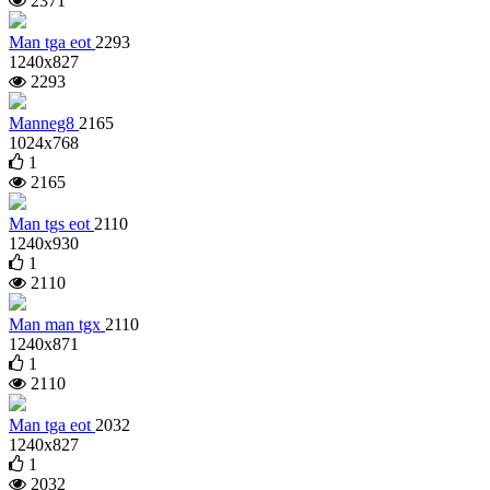
2371
Man tga eot
2293
1240x827
2293
Manneg8
2165
1024x768
1
2165
Man tgs eot
2110
1240x930
1
2110
Man man tgx
2110
1240x871
1
2110
Man tga eot
2032
1240x827
1
2032