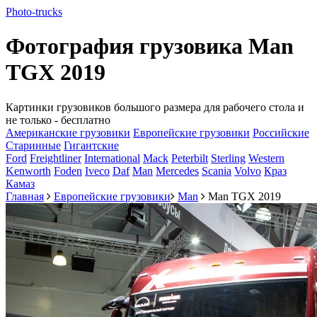
Photo-
trucks
Фотография грузовика Man
TGX 2019
Картинки грузовиков большого размера для рабочего стола и
не только - бесплатно
Американские грузовики
Европейские грузовики
Российские
Старинные
Гигантские
Ford
Freightliner
International
Mack
Peterbilt
Sterling
Western
Kenworth
Foden
Iveco
Daf
Man
Mercedes
Scania
Volvo
Краз
Камаз
Главная
Европейские грузовики
Man
Man TGX 2019