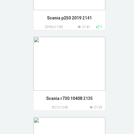
Scania p250 2019
2141
2096x1180
2141
1
Scania r730 10408
2135
827x1240
2135