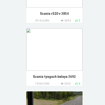
Scania r520 v
3854
3515x2486
3854
3
Scania tyagach belaya
3692
1920x1080
3692
4