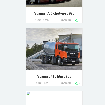
Scania r730 chetyire
3920
3591x2434
3920
1
Scania g410 htm
3908
1200x801
3908
5