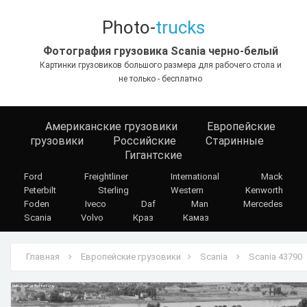
Photo-
trucks
Фотография грузовика Scania черно-белый
Картинки грузовиков большого размера для рабочего стола и
не только - бесплатно
Американские грузовики
Европейские
грузовики
Российские
Старинные
Гигантские
Ford
Freightliner
International
Mack
Peterbilt
Sterling
Western
Kenworth
Foden
Iveco
Daf
Man
Mercedes
Scania
Volvo
Краз
Камаз
Главная
Европейские грузовики
Scania
Scania 43790