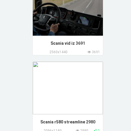
Scania vid iz
3691
2560x1440
3691
Scania r580 streamline
2980
2096x1180
2980
1