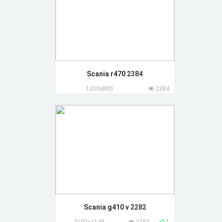
Scania r470
2384
1200x800
2384
Scania g410 v
2282