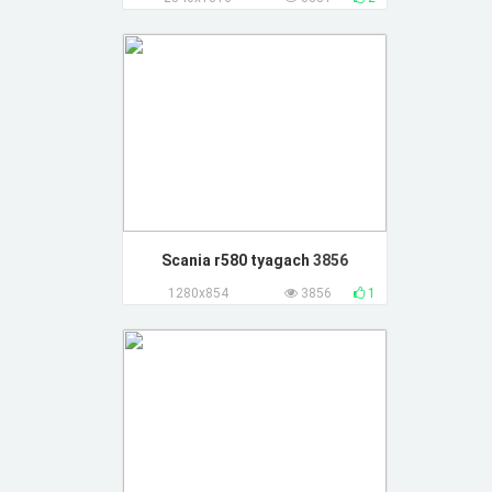
Scania r580 tyagach
3856
1280x854
3856
1