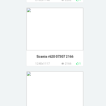
2102x1148
2282
1
Scania r620 07307
2166
1240x1117
2166
1