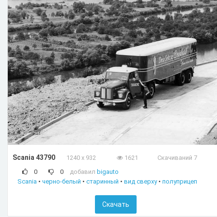
Scania 43790
1240 x 932
1621
Скачиваний 7
0
0
добавил
bigauto
Scania
•
черно-белый
•
старинный
•
вид сверху
•
полуприцеп
Скачать