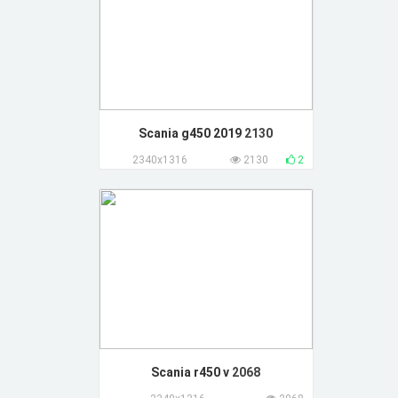
Scania g450 2019
2130
2340x1316
2130
2
Scania r450 v
2068