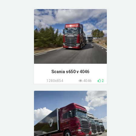
Scania s650 v
4046
1280x854
4046
2