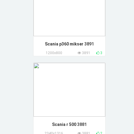
Scania p360 mikser
3891
1200x800
3891
3
Scania r 500
3881
2340x1316
3881
2