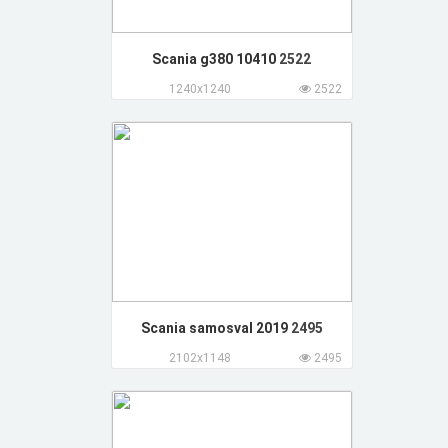
Scania g380 10410
2522
1240x1240
2522
Scania samosval 2019
2495
2102x1148
2495