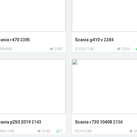
ania r470
2385
Scania g410 v
2284
00x800
2385
2102x1148
2284
ania p250 2019
2143
Scania r730 10408
2136
96x1180
2143
1
827x1240
2