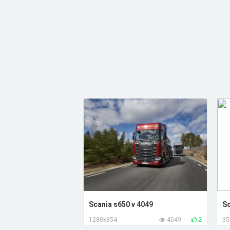
Scania s650 v
4049
Sc
1280x854
4049
2
35