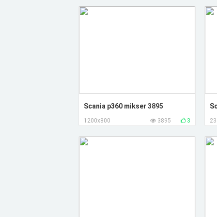
Scania p360 mikser
3895
Sc
1200x800
3895
3
23