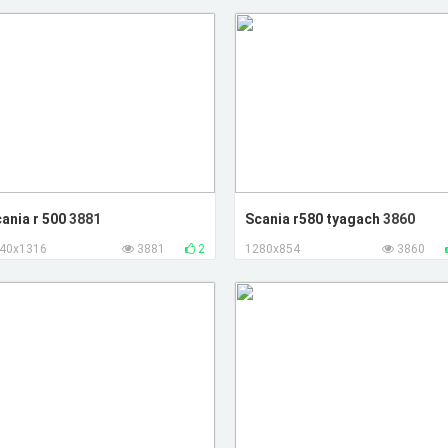
ania r 500
3881
Scania r580 tyagach
3860
40x1316
3881
2
1280x854
3860