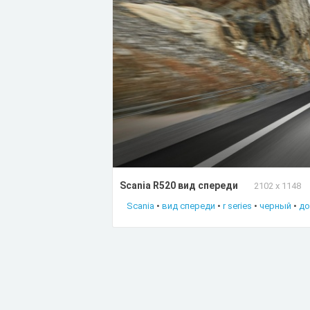
Scania R520 вид спереди
2102 x 1148
Scania
•
вид спереди
•
r series
•
черный
•
до