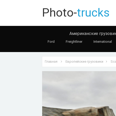
Photo-
trucks
Американские грузови
Ford
Freightliner
International
Главная
Европейские грузовики
Sca