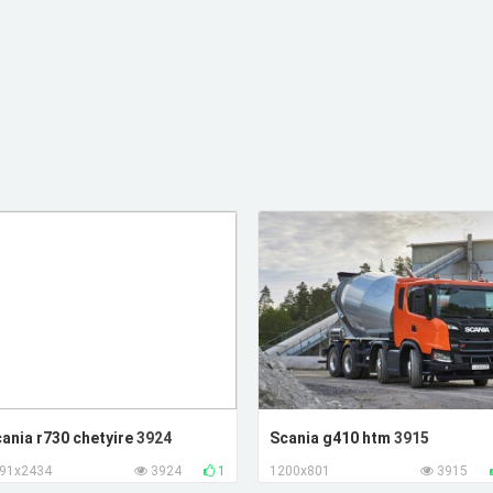
ania r730 chetyire
3924
Scania g410 htm
3915
91x2434
3924
1
1200x801
3915