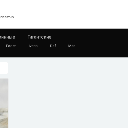
есплатно
ринные
Гигантские
Foden
Iveco
Daf
Man