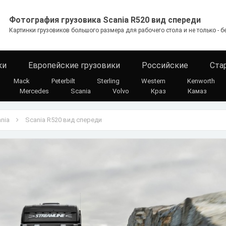
Фотография грузовика Scania R520 вид спереди
Картинки грузовиков большого размера для рабочего стола и не только - б
ки
Европейские грузовики
Российские
Ста
Mack
Peterbilt
Sterling
Western
Kenworth
Mercedes
Scania
Volvo
Краз
Камаз
nia
Scania R520 вид спереди