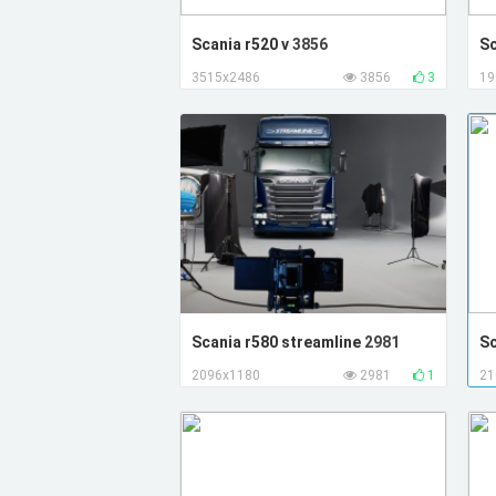
Scania r520 v
3856
Sc
3515x2486
3856
3
19
Scania r580 streamline
2981
Sc
2096x1180
2981
1
21