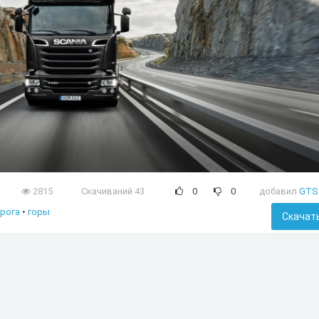
2815
Скачиваний 43
0
0
добавил
GTS
рога
•
горы
Скачат