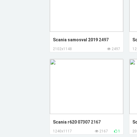
Scania samosval 2019
2497
Sc
2102x1148
2497
12
Scania r620 07307
2167
Sc
1240x1117
2167
1
20