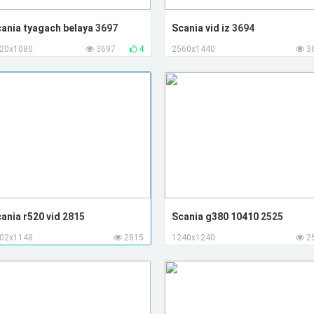
ania tyagach belaya
3697
Scania vid iz
3694
20x1080
3697
4
2560x1440
3
ania r520 vid
2815
Scania g380 10410
2525
02x1148
2815
1240x1240
2