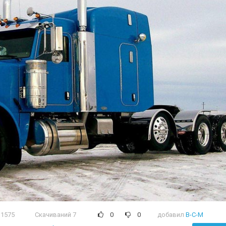
1575
Скачиваний 7
0
0
добавил
B-C-M