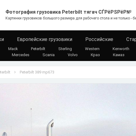
Фотография грузовика Peterbilt тягач СЃРёРЅРёР№
Картинки грузовиков большого размера для рабочего стола и не только - б
ки
Европейские грузовики
Российские
Ста
Mack
Peterbilt
Sterling
Western
Kenworth
Mercedes
Scania
Volvo
Краз
Камаз
terbilt
Peterbilt 389 mp673