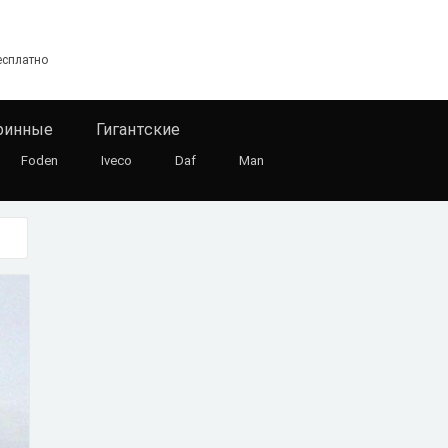
есплатно
ринные
Гигантские
Foden
Iveco
Daf
Man