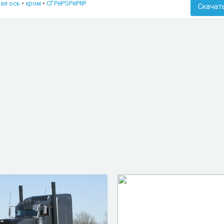
ая ось
•
хром
•
СЃРёРЅРёР№
Скачат