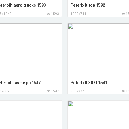
terbilt aero trucks
1593
Peterbilt top
1592
5x1240
1593
1280x711
1
terbilt lasme pb
1547
Peterbilt 387 l
1541
0x609
1547
800x944
1