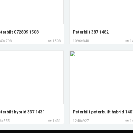
terbilt 072809
1508
Peterbilt 387
1482
40x798
1508
1096x848
1
terbilt hybrid 337
1431
Peterbilt peterbuilt hybrid
140
6x555
1431
1240x927
1