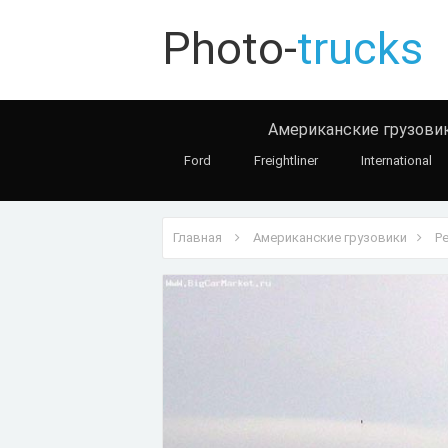
Photo-
trucks
Американские грузови
Ford
Freightliner
International
Главная
Американские грузовики
Pe