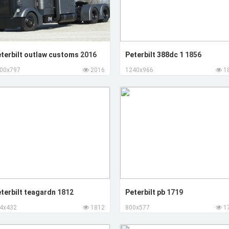
terbilt outlaw customs
2016
Peterbilt 388dc 1
1856
00x797
2016
1240x966
1
terbilt teagardn
1812
Peterbilt pb
1719
4x432
1812
800x577
1