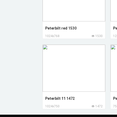
Peterbilt red
1530
Pe
1024x768
1530
12
Peterbilt 11
1472
Pe
1024x750
1472
75