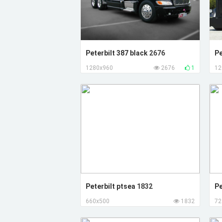
Peterbilt 387 black
2676
Pe
1280x960
2676
1
12
Peterbilt ptsea
1832
Pe
660x500
1832
72