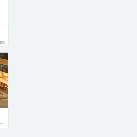
485
1