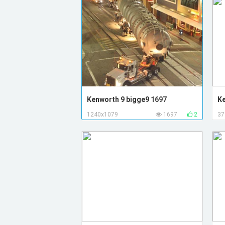
Kenworth 9 bigge9
1697
K
1240x1079
1697
2
37