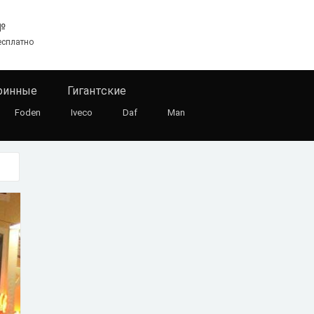
№
есплатно
ринные
Гигантские
Foden
Iveco
Daf
Man