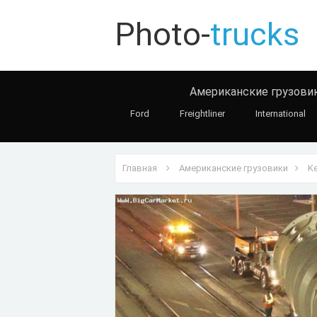
Photo-
trucks
Американские грузови
Ford
Freightliner
International
Главная
Американские грузовики
K