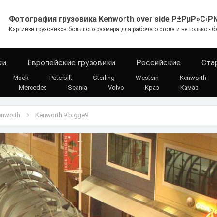
Фотография грузовика Kenworth over side Р±РµР»С‹Р
Картинки грузовиков большого размера для рабочего стола и не только - б
ки
Европейские грузовики
Российские
Ста
Mack
Peterbilt
Sterling
Western
Kenworth
Mercedes
Scania
Volvo
Краз
Камаз
enworth
Kenworth 9 bigge9