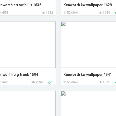
nworth arrow built
1632
Kenworth kw wallpaper
1629
4x558
1632
1152x864
1629
nworth big truck
1594
Kenworth kw wallpaper
1541
0x600
1594
1
1152x864
1541