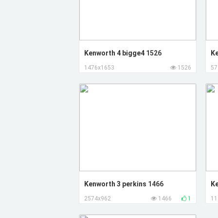
Kenworth 4 bigge4
1526
Ke
1476x1653
1526
57
Kenworth 3 perkins
1466
Ke
2574x962
1466
1
11