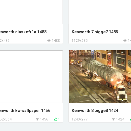
nworth alaskefr1a
1488
Kenworth 7 bigge7
1485
2x439
1488
1129x635
1
nworth kw wallpaper
1456
Kenworth 8 bigge8
1424
52x864
1456
1
1240x977
1424