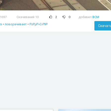
1697
Скачиваний 10
2
0
добавил
BCM
уз
•
поворачивает
•
Р±РµР»С‹Р№
Скачат