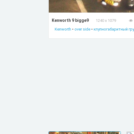
Kenworth 9 bigge9
1240 x 1079
Kenworth
•
over side
•
кпупногабаритный гр