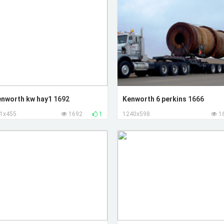
enworth kw hay1
1692
Kenworth 6 perkins
1666
1x455
1692
1
1240x598
1