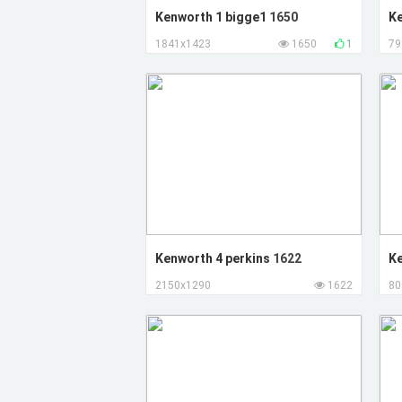
Kenworth 1 bigge1
1650
Ke
1841x1423
1650
1
79
Kenworth 4 perkins
1622
Ke
2150x1290
1622
80