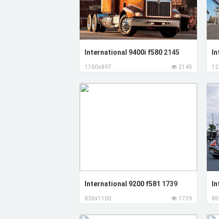
International 9400i f580
2145
In
1100x897
2145
12
International 9200 f581
1739
In
838x1100
1739
80