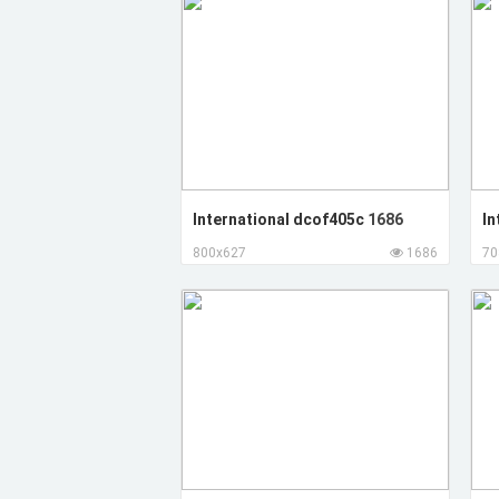
International dcof405c
1686
In
800x627
1686
70