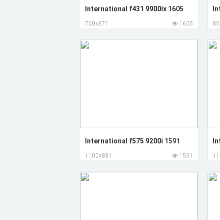
International f431 9900ix
1605
In
700x871
1605
80
International f575 9200i
1591
In
1100x881
1591
11