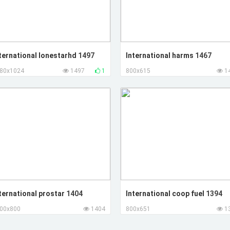
ternational lonestarhd
1497
International harms
1467
80x1024
1497
1
800x615
1
ternational prostar
1404
International coop fuel
1394
00x800
1404
800x651
1