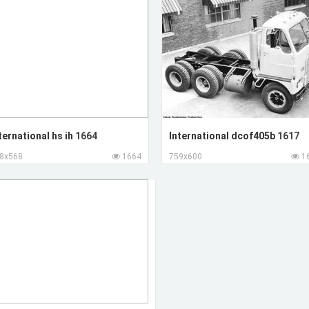
ternational hs ih
1664
International dcof405b
1617
8x568
1664
759x600
1