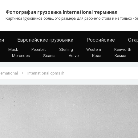
Фотография грузовика International терминал
Картинки грузовиков большого размера для рабочего стола и не только - б
ки
Европейские грузовики
Российские
Ста
Mack
Peterbilt
Sterling
Western
Kenworth
Mercedes
Scania
Volvo
Краз
Камаз
ternational
International cpms ih