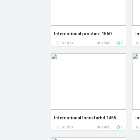
International prostara
1560
In
1280x1024
1560
2
12
International lonestarhd
1455
In
1280x1024
1455
1
12