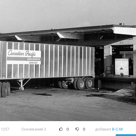
1257
Скачиваний 2
0
0
добавил
B-C-M