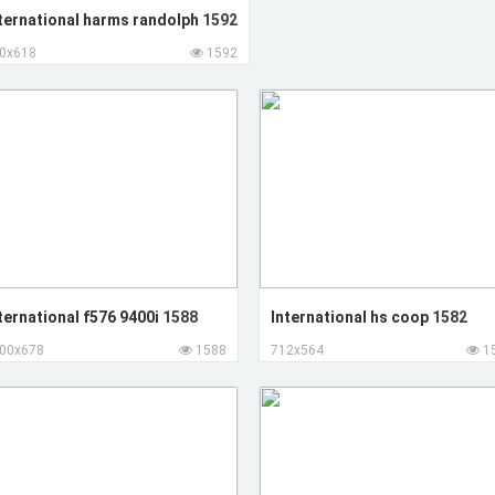
ternational harms randolph
1592
0x618
1592
ternational f576 9400i
1588
International hs coop
1582
00x678
1588
712x564
1