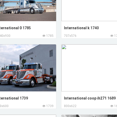
ternational 0
1785
International k
1740
40x930
1785
707x576
1
ternational
1739
International coop ih271
1689
0x600
1739
800x622
1