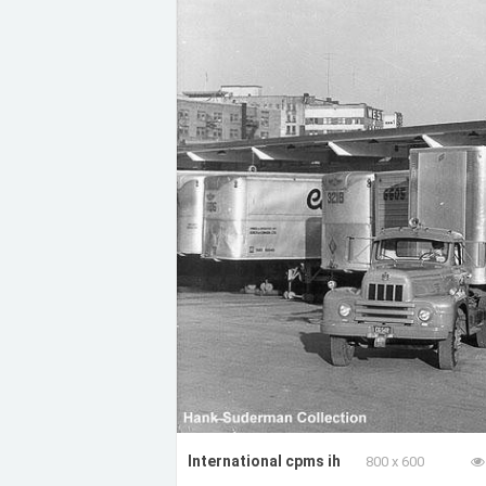
International cpms ih
800 x 600