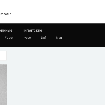
есплатно
ринные
Гигантские
Foden
Iveco
Daf
Man