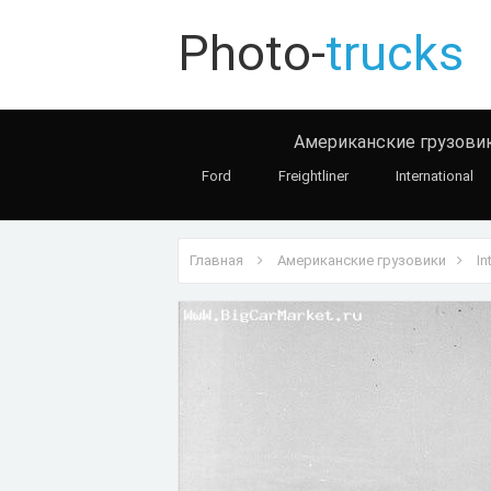
Photo-
trucks
Американские грузови
Ford
Freightliner
International
Главная
Американские грузовики
In