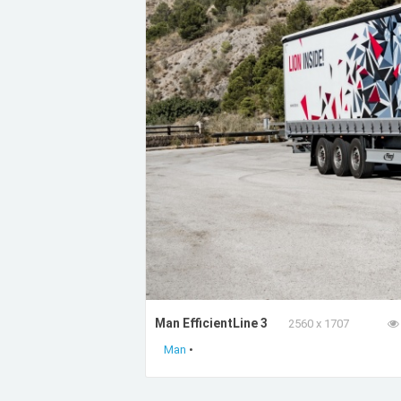
Man EfficientLine 3
2560 x 1707
Man
•