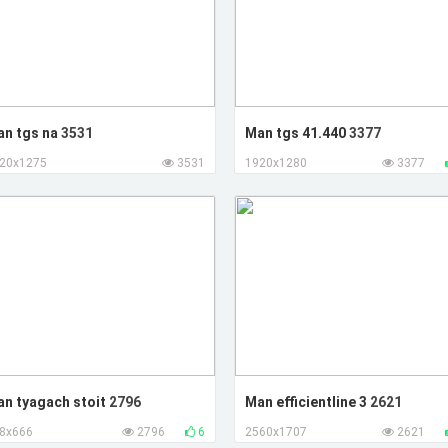
an tgs na
3531
Man tgs 41.440
3377
20x1275
3531
1920x1280
3377
n tyagach stoit
2796
Man efficientline 3
2621
8x666
2796
6
2560x1707
2621