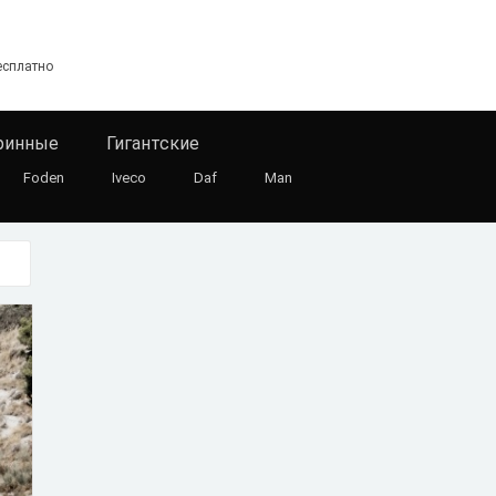
есплатно
ринные
Гигантские
Foden
Iveco
Daf
Man