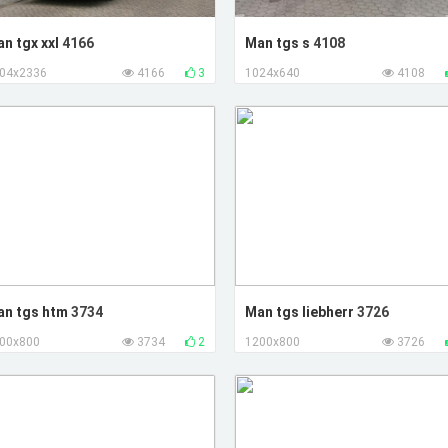
n tgx xxl
4166
Man tgs s
4108
04x2336
4166
3
1024x640
4108
an tgs htm
3734
Man tgs liebherr
3726
00x800
3734
2
1200x800
3726