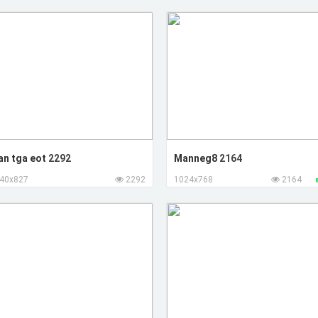
an tga eot
2292
Manneg8
2164
40x827
2292
1024x768
2164