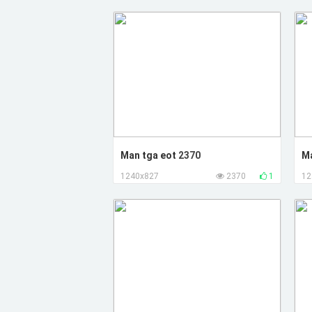
Man tga eot
2370
M
1240x827
2370
1
12