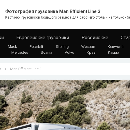
Фотография грузовика Man EfficientLine 3
Картинки грузовиков большого размера для рабочего стола и не только - б
ки
Европейские грузовики
Российские
Ста
Mack
Peterbilt
Sterling
Western
Kenworth
Mercedes
Scania
Volvo
Краз
Камаз
n
Man EfficientLine 3