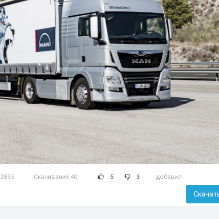
2835
Скачиваний 40
5
3
добавил
Скачат