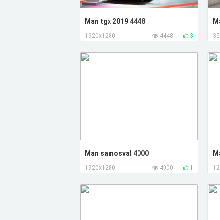
Man tgx 2019
4448
Ma
1920x1280
4448
3
35
Man samosval
4000
M
1920x1280
4000
1
12