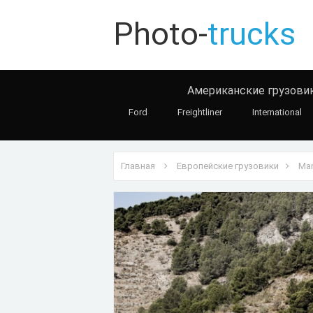
Photo-
trucks
Американские грузови
Ford
Freightliner
International
Главная
Европейские грузовики
Ma