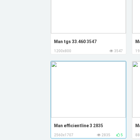
Man tgs 33.460
3547
M
1200x800
3547
19
Man efficientline 3
2835
Ma
2560x1707
2835
5
88