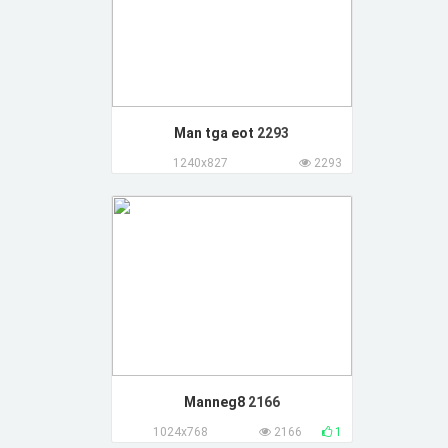
Man tga eot
2293
1240x827
2293
Manneg8
2166
1024x768
2166
1