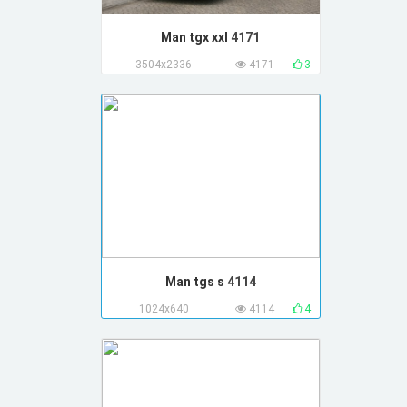
Man tgx xxl
4171
3504x2336
4171
3
Man tgs s
4114
1024x640
4114
4