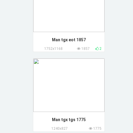
Man tgx eot
1857
1752x1168
1857
2
Man tgx tgs
1775
1240x827
1775