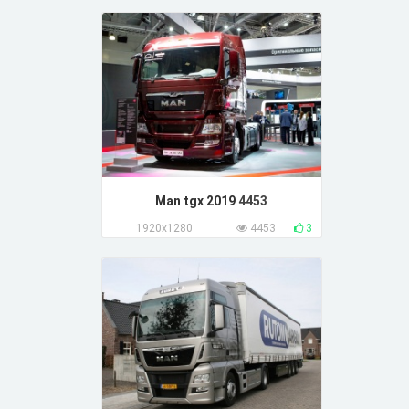
Man tgx 2019
4453
1920x1280
4453
3