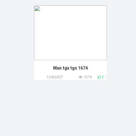
Man tgx tgs
1674
1240x827
1674
1