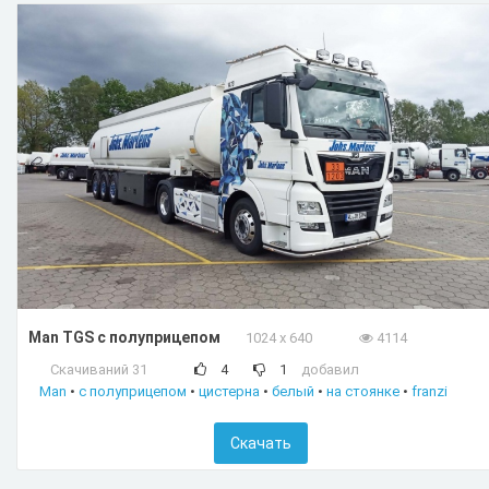
Man TGS с полуприцепом
1024 x 640
4114
Скачиваний 31
4
1
добавил
Man
•
с полуприцепом
•
цистерна
•
белый
•
на стоянке
•
franzi
Скачать