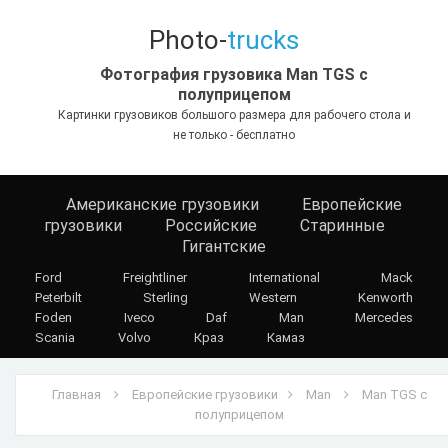
Photo-
trucks
Фотография грузовика Man TGS с
полуприцепом
Картинки грузовиков большого размера для рабочего стола и
не только - бесплатно
Американские грузовики
Европейские
грузовики
Российские
Старинные
Гигантские
Ford
Freightliner
International
Mack
Peterbilt
Sterling
Western
Kenworth
Foden
Iveco
Daf
Man
Mercedes
Scania
Volvo
Краз
Камаз
Главная
Европейские грузовики
Man
Man TGS с
полуприцепом