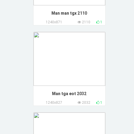
Man man tgx
2110
1240x871
2110
1
Man tga eot
2032
1240x827
2032
1