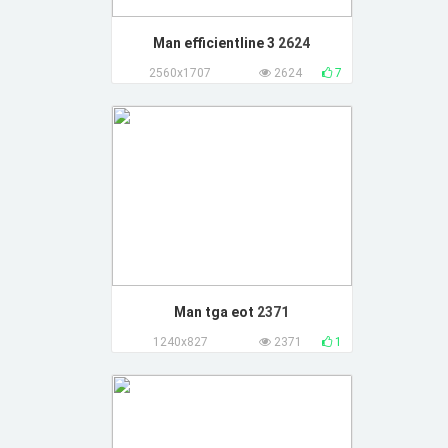
Man efficientline 3
2624
2560x1707
2624
7
Man tga eot
2371
1240x827
2371
1