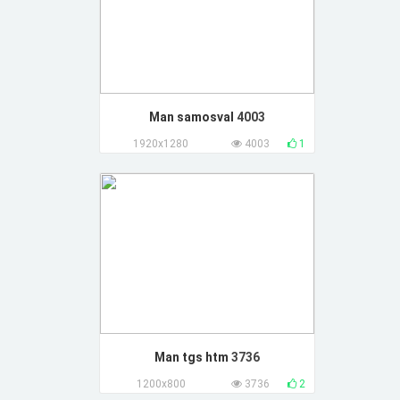
Man samosval
4003
1920x1280
4003
1
Man tgs htm
3736
1200x800
3736
2