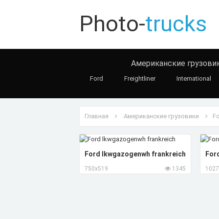
Photo-
trucks
Американские грузови
Ford
Freightliner
International
Главная
Американские грузовики
F
Ford lkwgazogenwh frankreich
Ford
750x519
1345
1027