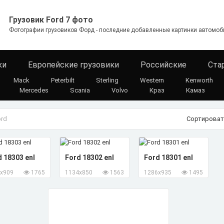
Грузовик Ford 7 фото
Фотографии грузовиков Форд - последние добавленные картинки автомоби
ки
Европейские грузовики
Российские
Ста
Mack
Peterbilt
Sterling
Western
Kenworth
Mercedes
Scania
Volvo
Краз
Камаз
ord
Сортироват
 18303 enl
Ford 18302 enl
Ford 18301 enl
x909
1765
1134x850
1563
1286x935
1495