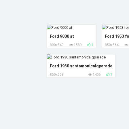
Ford 9000 at
Ford 1953 f
800x540
1589
1
850x564
Ford 1930 santamonicalgparade
850x668
1406
1