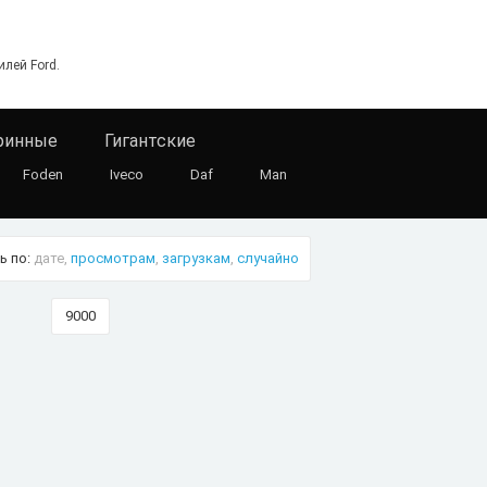
лей Ford.
ринные
Гигантские
Foden
Iveco
Daf
Man
ь по:
дате,
просмотрам
,
загрузкам
,
случайно
9000